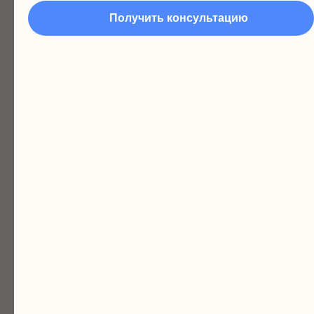
Группы формируются
Получить консультацию
по актуальному развитию детей
и возрасту. Программа каждой
группы разного уровня сложности.
1. Знакомство и первое впечатление