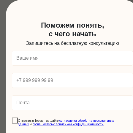
Поможем понять,
В группе занимаются до 10 детей
с чего начать
по актуальному уровню развития.
Занятия проходят 2 раза в неделю
Запишитесь на бесплатную консультацию
в утреннее или вечернее время.
Свяжитесь с нами и мы подберем
для вас подходящее расписание.
Что включено в курс
коммуникации для подростк
с ОВЗ?
Отправляя форму, вы даёте
согласие на обработку персональных
данных
и
соглашаетесь c политикой конфиденциальности
.