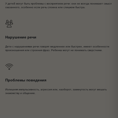
У детей могут быть проблемы с восприятием речи: они не всегда понимают смысл
сказанного, особенно если речь сложна или слишком быстра.
Нарушение речи
Дети с нарушениями речи говорят медленнее или быстрее, имеют особенности
произношения или строения фраз. Ребенка могут не понимать сверстники.
Проблемы поведения
Излишняя импульсивность, агрессия или, наоборот, замкнутость могут мешать
знакомству и общению.