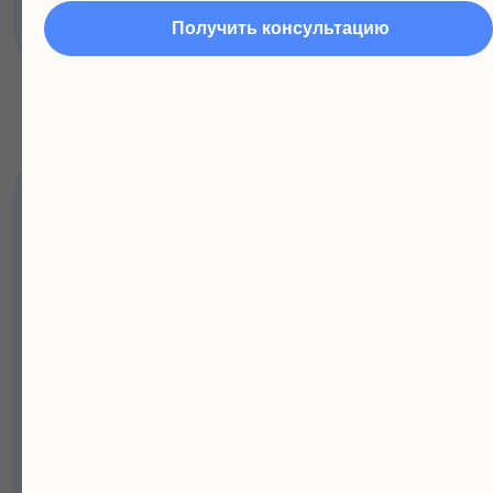
Получить консультацию
Оплата материнским
капиталом
Используйте средства материнского
капитала для оплаты обучения ребёнка в
онлайн-школе «Мостик». Мы подготовим