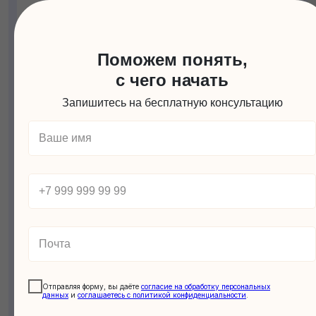
Заочная форма
Мини-класс
Уроки + аттестация
Поможем понять,
Живые онлайн-уроки по адаптированной
с чего начать
школьной программе по основным
предметам
Запишитесь на бесплатную консультацию
Чат для родителей с поддержкой педагогов,
кураторов и классного руководителя
Зачисление в школу-партнёр на заочную
форму обучения (1–4 классы)
Контрольные работы 4 раза в год
Электронные учебники
Консультации каждый месяц
59 100 ₽ / мес.
44 100 ₽ / мес.
Отправляя форму, вы даёте
согласие на обработку персональных
данных
и
соглашаетесь c политикой конфиденциальности
.
Оставить заявку