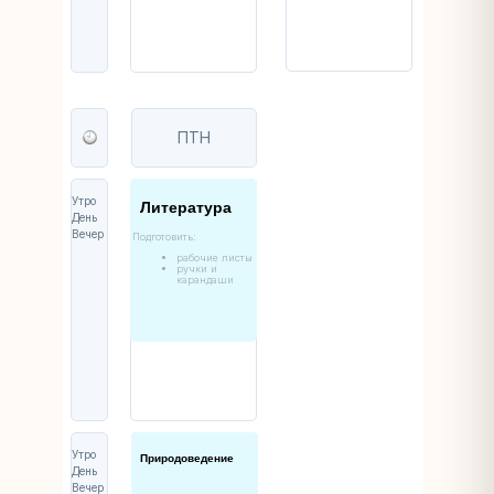
ПТН
Утро
Литература
День
Вечер
Подготовить:
рабочие листы
ручки и
карандаши
Утро
Природоведение
День
Вечер