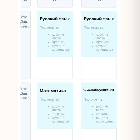
Утро
Русский язык
Русский язык
День
Вечер
Подготовить:
Подготовить:
рабочие
рабочие
листы
листы
пропись
пропись
ручки и
ручки и
карандаши
карандаши
Утро
Математика
СБО/Коммуникация
День
Вечер
Подготовить:
Подготовить:
рабочие
рабочие
листы
листы
тетрадь
тетрадь
ручки и
ручки и
карандаши
карандаши