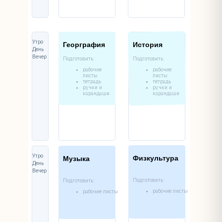
Утро
Георграфия
История
День
Вечер
Подготовить:
Подготовить:
рабочие
рабочие
листы
листы
тетрадь
тетрадь
ручки и
ручки и
карандаши
карандаши
Утро
Физкультура
Музыка
День
Вечер
Подготовить:
Подготовить:
рабочие листы
рабочие листы