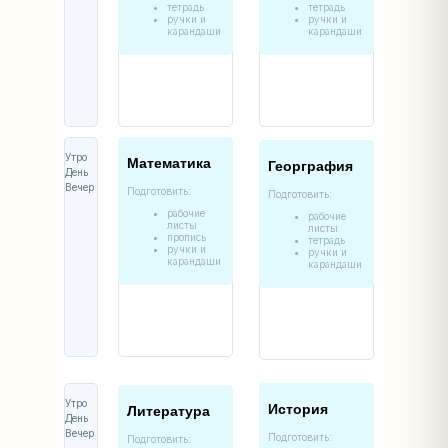
тетрадь
тетрадь
ручки и
ручки и
карандаши
карандаши
Утро
Математика
Георграфия
День
Вечер
Подготовить:
Подготовить:
рабочие
рабочие
листы
листы
пропись
тетрадь
ручки и
ручки и
карандаши
карандаши
Утро
История
Литература
День
Вечер
Подготовить:
Подготовить: