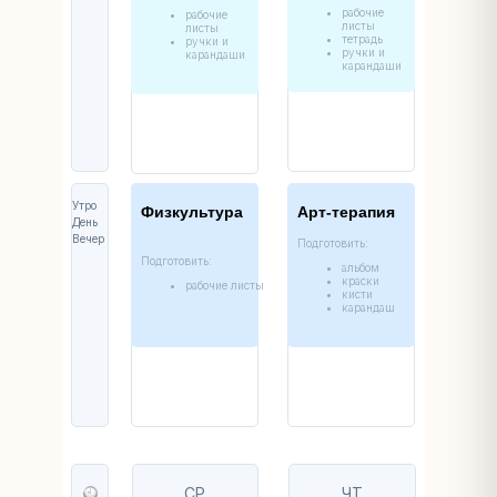
рабочие
рабочие
листы
листы
тетрадь
ручки и
ручки и
карандаши
карандаши
Утро
Физкультура
Арт-терапия
День
Вечер
Подготовить:
Подготовить:
альбом
краски
рабочие листы
кисти
карандаш
СР
ЧТ