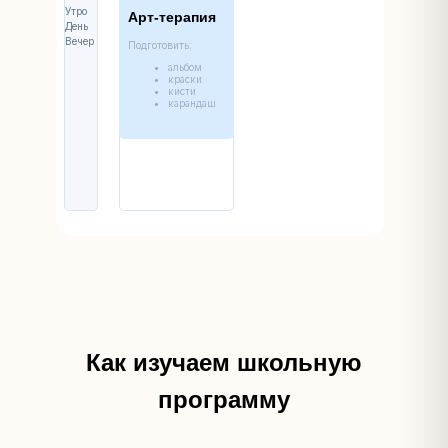
Утро
Арт-терапия
День
Вечер
Подготовить:
альбом
краски
кисти
карандаш
Как изучаем школьную
программу