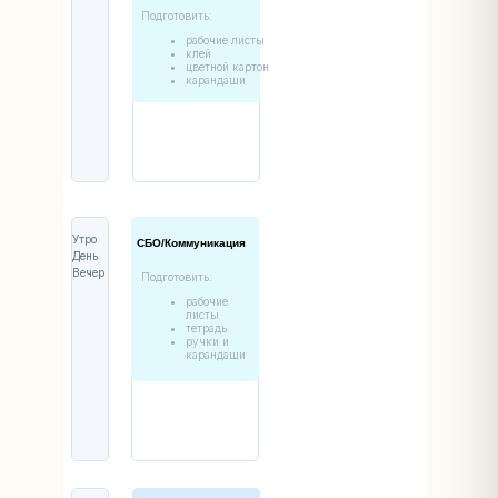
Подготовить:
рабочие листы
клей
цветной картон
карандаши
Утро
СБО/Коммуникация
День
Вечер
Подготовить:
рабочие
листы
тетрадь
ручки и
карандаши