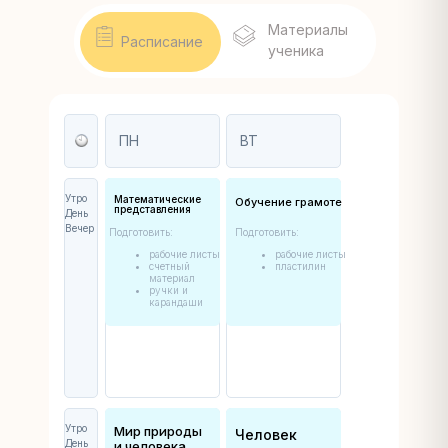
Материалы
Расписание
ученика
ПН
ВТ
Утро
Математические
Обучение грамоте
представления
День
Вечер
Подготовить:
Подготовить:
рабочие листы
рабочие листы
счетный
пластилин
материал
ручки и
карандаши
Утро
Мир природы
Человек
День
и человека