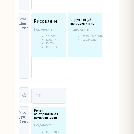
Утро
Окружающий
Рисование
День
природный мир
Вечер
Подготовить:
Подготовить:
альбом
рабочие листы
краски
карандаши
кисти
карандаш
ПТ
Речь и
Утро
альтернативная
День
коммуникация
Вечер
Подготовить:
карточки