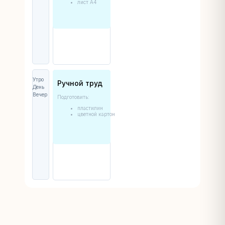
лист А4
Утро
Ручной труд
День
Вечер
Подготовить:
пластилин
цветной картон