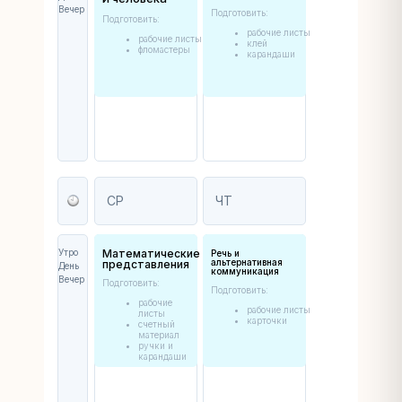
Вечер
Подготовить:
Подготовить:
рабочие листы
рабочие листы
клей
фломастеры
карандаши
СР
ЧТ
Утро
Математические
Речь и
альтернативная
представления
День
коммуникация
Вечер
Подготовить:
Подготовить:
рабочие
рабочие листы
листы
карточки
счетный
материал
ручки и
карандаши