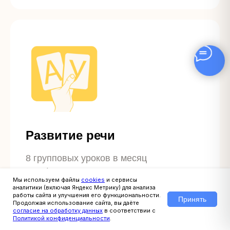
Развитие речи
8 групповых уроков в месяц
с дефектологом
Мы используем файлы
cookies
и сервисы
8 000 ₽
аналитики (включая Яндекс Метрику) для анализа
работы сайта и улучшения его функциональности.
Принять
Продолжая использование сайта, вы даёте
согласие на обработку данных
в соответствии с
Политикой конфиденциальности
.