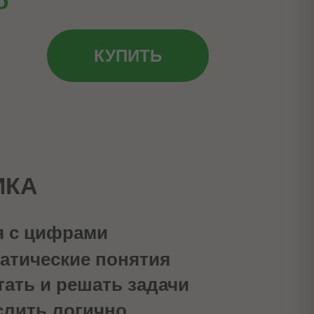
б
КУПИТЬ
ИКА
я с цифрами
атические понятия
тать и решать задачи
лить логично