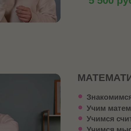
5 500 ру
МАТЕМАТ
Знакомимс
Учим матем
Учимся счи
Учимся мыс