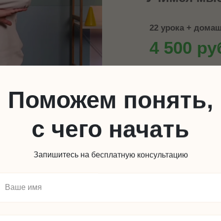
22 урока + дома
4 500 ру
Поможем понять,
с чего начать
Запишитесь на бесплатную консультацию
ОКРУЖАЮ
Изучаем вре
Учим катег