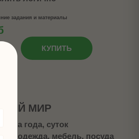
шние задания и материалы
б
КУПИТЬ
ЩИЙ МИР
мена года, суток
ории одежда, мебель, посуда