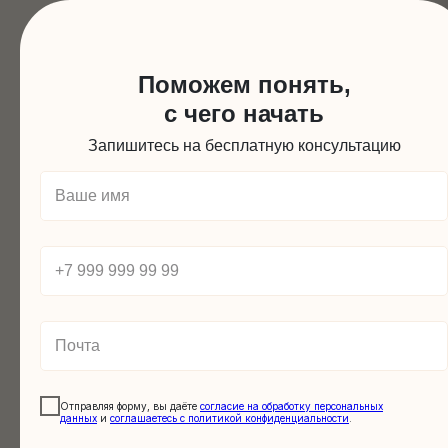
Дети
КОММУНИКАЦИЯ
Поможем понять,
с чего начать
Запишитесь на бесплатную консультацию
Научи
научи
потер
Отправляя форму, вы даёте
согласие на обработку персональных
Научимся задавать
данных
и
соглашаетесь c политикой конфиденциальности
.
простые вопросы.